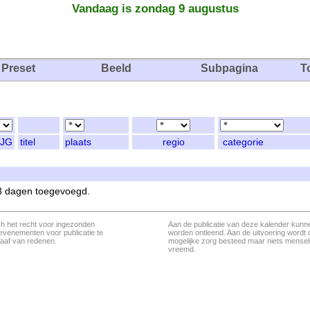
Vandaag is zondag 9 augustus
Preset
Beeld
Subpagina
T
JG
titel
plaats
regio
categorie
 3 dagen toegevoegd.
ch het recht voor ingezonden
Aan de publicatie van deze kalender kunn
evenementen voor publicatie te
worden ontleend. Aan de uitvoering wordt 
aaf van redenen.
mogelijke zorg besteed maar niets menseli
vreemd.