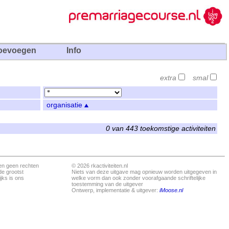
oevoegen
Info
extra
smal
organisatie
0 van 443 toekomstige activiteiten
en geen rechten
© 2026 rkactiviteiten.nl
de grootst
Niets van deze uitgave mag opnieuw worden uitgegeven in
jks is ons
welke vorm dan ook zonder voorafgaande schriftelijke
toestemming van de uitgever
Ontwerp, implementatie & uitgever:
iMoose.nl