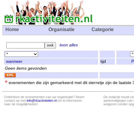
Home
Organisatie
Categorie
toon alles
wanneer
tijd
P
Geen items gevonden
evenementen die zijn gemarkeerd met dit sterretje zijn de laatste
Ontbreken de evenementen van uw organisatie? Neem
De redactie houdt zi
contact op met
info@rkactiviteiten.nl
om te informeren
aankondigingen van 
naar de mogelijkheden!
weigeren zonder opg