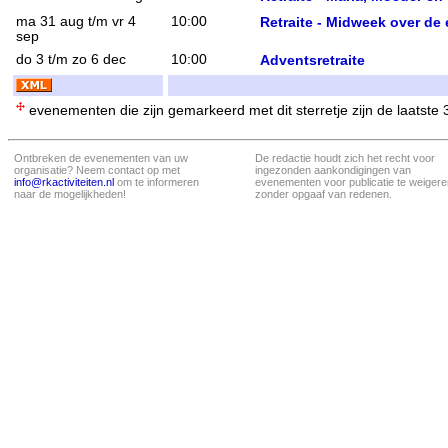
ma 31 aug t/m vr 4
10:00
Retraite - Midweek over de
sep
do 3 t/m zo 6 dec
10:00
Adventsretraite
evenementen die zijn gemarkeerd met dit sterretje zijn de laatste
Ontbreken de evenementen van uw
De redactie houdt zich het recht voor
organisatie? Neem contact op met
ingezonden aankondigingen van
info@rkactiviteiten.nl
om te informeren
evenementen voor publicatie te weigere
naar de mogelijkheden!
zonder opgaaf van redenen.