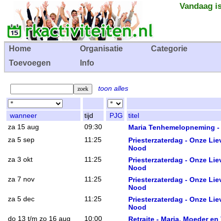
Vandaag is
Home
Organisatie
Categorie
Toevoegen
Info
toon alles
wanneer
tijd
PJG
titel
za 15 aug
09:30
Maria Tenhemelopneming - 
za 5 sep
11:25
Priesterzaterdag - Onze Lie
Nood
za 3 okt
11:25
Priesterzaterdag - Onze Lie
Nood
za 7 nov
11:25
Priesterzaterdag - Onze Lie
Nood
za 5 dec
11:25
Priesterzaterdag - Onze Lie
Nood
do 13 t/m zo 16 aug
10:00
Retraite - Maria, Moeder en