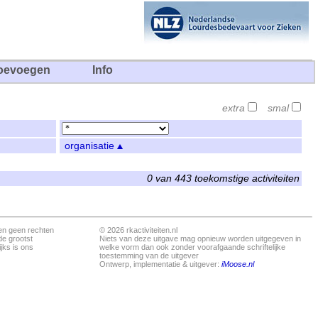
oevoegen
Info
extra
smal
organisatie
0 van 443 toekomstige activiteiten
en geen rechten
© 2026 rkactiviteiten.nl
de grootst
Niets van deze uitgave mag opnieuw worden uitgegeven in
jks is ons
welke vorm dan ook zonder voorafgaande schriftelijke
toestemming van de uitgever
Ontwerp, implementatie & uitgever:
iMoose.nl