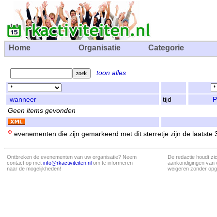
Home
Organisatie
Categorie
toon alles
wanneer
tijd
P
Geen items gevonden
evenementen die zijn gemarkeerd met dit sterretje zijn de laatste
Ontbreken de evenementen van uw organisatie? Neem
De redactie houdt zi
contact op met
info@rkactiviteiten.nl
om te informeren
aankondigingen van 
naar de mogelijkheden!
weigeren zonder opg