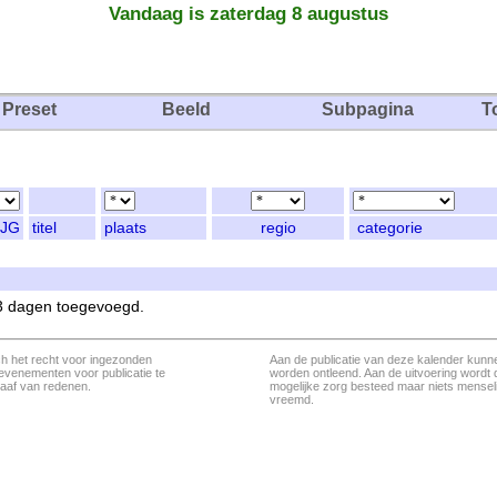
Vandaag is zaterdag 8 augustus
Preset
Beeld
Subpagina
T
JG
titel
plaats
regio
categorie
 3 dagen toegevoegd.
ch het recht voor ingezonden
Aan de publicatie van deze kalender kunn
evenementen voor publicatie te
worden ontleend. Aan de uitvoering wordt 
aaf van redenen.
mogelijke zorg besteed maar niets menseli
vreemd.