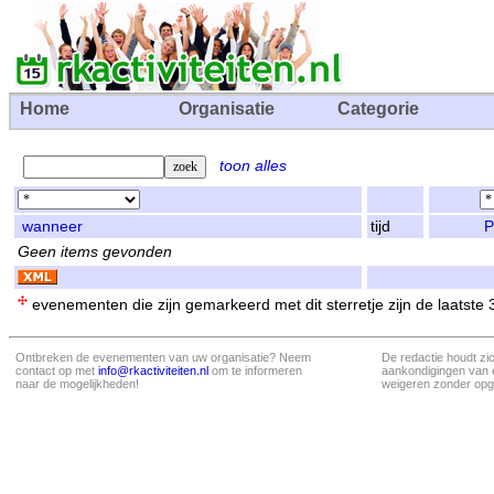
Home
Organisatie
Categorie
toon alles
wanneer
tijd
P
Geen items gevonden
evenementen die zijn gemarkeerd met dit sterretje zijn de laatste
Ontbreken de evenementen van uw organisatie? Neem
De redactie houdt zi
contact op met
info@rkactiviteiten.nl
om te informeren
aankondigingen van 
naar de mogelijkheden!
weigeren zonder opg