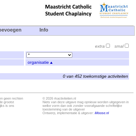
oevoegen
Info
extra
smal
organisatie
0 van 452 toekomstige activiteiten
en geen rechten
© 2026 rkactiviteiten.nl
de grootst
Niets van deze uitgave mag opnieuw worden uitgegeven in
jks is ons
welke vorm dan ook zonder voorafgaande schriftelijke
toestemming van de uitgever
Ontwerp, implementatie & uitgever:
iMoose.nl