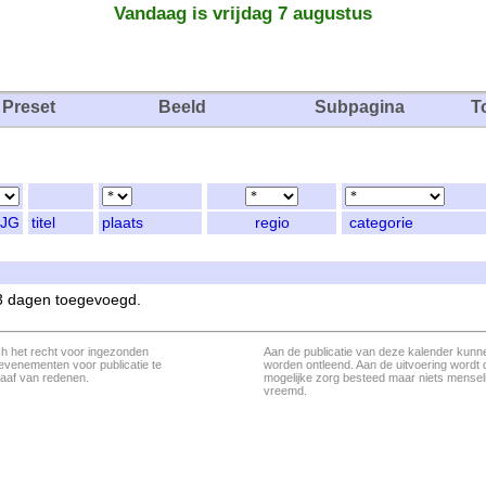
Vandaag is vrijdag 7 augustus
Preset
Beeld
Subpagina
T
JG
titel
plaats
regio
categorie
 3 dagen toegevoegd.
ch het recht voor ingezonden
Aan de publicatie van deze kalender kunn
evenementen voor publicatie te
worden ontleend. Aan de uitvoering wordt 
aaf van redenen.
mogelijke zorg besteed maar niets menseli
vreemd.