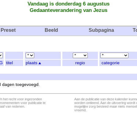
Vandaag is donderdag 6 augustus
Gedaanteverandering van Jezus
Preset
Beeld
Subpagina
T
G
titel
plaats
regio
categorie
 3 dagen toegevoegd.
ch het recht voor ingezonden
Aan de publicatie van deze kalender kunn
evenementen voor publicatie te
worden ontleend. Aan de uitvoering wordt 
aaf van redenen.
mogelijke zorg besteed maar niets menseli
vreemd.