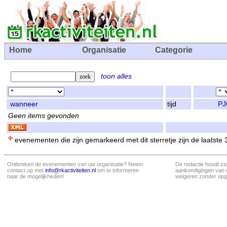
Home
Organisatie
Categorie
toon alles
wanneer
tijd
PJ
Geen items gevonden
evenementen die zijn gemarkeerd met dit sterretje zijn de laatste
Ontbreken de evenementen van uw organisatie? Neem
De redactie houdt zi
contact op met
info@rkactiviteiten.nl
om te informeren
aankondigingen van 
naar de mogelijkheden!
weigeren zonder opg