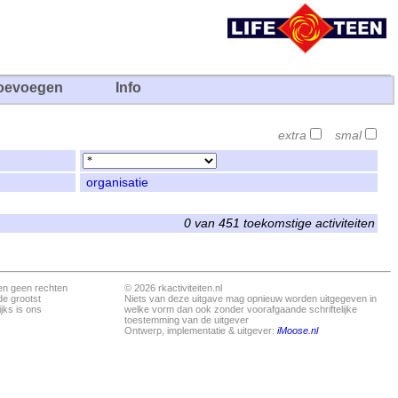
oevoegen
Info
extra
smal
organisatie
0 van 451 toekomstige activiteiten
en geen rechten
© 2026 rkactiviteiten.nl
de grootst
Niets van deze uitgave mag opnieuw worden uitgegeven in
jks is ons
welke vorm dan ook zonder voorafgaande schriftelijke
toestemming van de uitgever
Ontwerp, implementatie & uitgever:
iMoose.nl