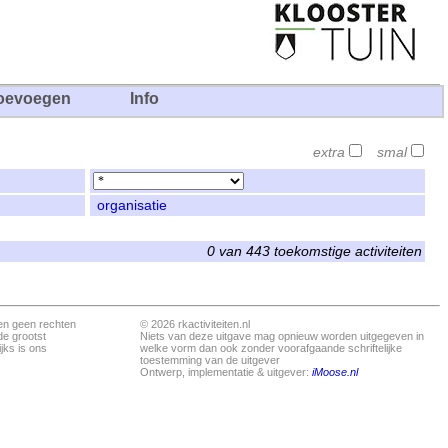
oevoegen
Info
extra
smal
organisatie
0 van 443 toekomstige activiteiten
en geen rechten
© 2026 rkactiviteiten.nl
de grootst
Niets van deze uitgave mag opnieuw worden uitgegeven in
jks is ons
welke vorm dan ook zonder voorafgaande schriftelijke
toestemming van de uitgever
Ontwerp, implementatie & uitgever:
iMoose.nl