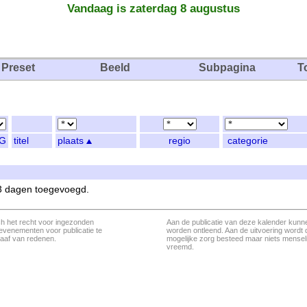
Vandaag is zaterdag 8 augustus
Preset
Beeld
Subpagina
T
G
titel
plaats
regio
categorie
 3 dagen toegevoegd.
ch het recht voor ingezonden
Aan de publicatie van deze kalender kunn
evenementen voor publicatie te
worden ontleend. Aan de uitvoering wordt 
aaf van redenen.
mogelijke zorg besteed maar niets menseli
vreemd.