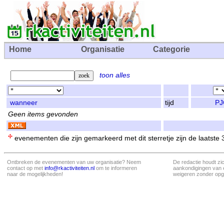
Home
Organisatie
Categorie
toon alles
wanneer
tijd
PJ
Geen items gevonden
evenementen die zijn gemarkeerd met dit sterretje zijn de laatste
Ontbreken de evenementen van uw organisatie? Neem
De redactie houdt zi
contact op met
info@rkactiviteiten.nl
om te informeren
aankondigingen van 
naar de mogelijkheden!
weigeren zonder opg