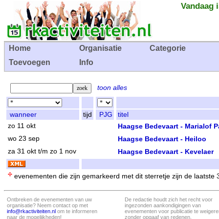
Vandaag i
Home
Organisatie
Categorie
Toevoegen
Info
toon alles
wanneer
tijd
PJG
titel
zo 11 okt
Haagse Bedevaart - Marialof P
wo 23 sep
Haagse Bedevaart - Heiloo
za 31 okt t/m zo 1 nov
Haagse Bedevaart - Kevelaer
evenementen die zijn gemarkeerd met dit sterretje zijn de laatste
Ontbreken de evenementen van uw
De redactie houdt zich het recht voor
organisatie? Neem contact op met
ingezonden aankondigingen van
info@rkactiviteiten.nl
om te informeren
evenementen voor publicatie te weigere
naar de mogelijkheden!
zonder opgaaf van redenen.