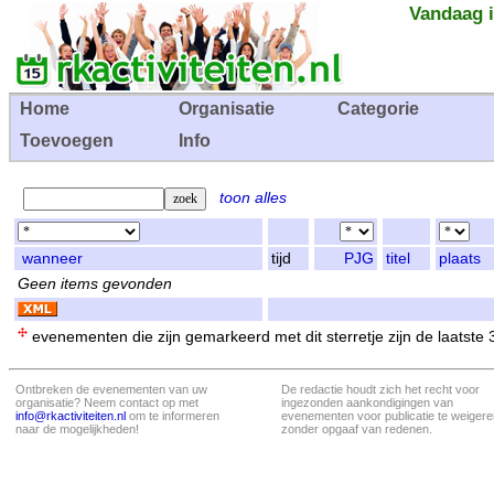
Vandaag i
Home
Organisatie
Categorie
Toevoegen
Info
toon alles
wanneer
tijd
PJG
titel
plaats
Geen items gevonden
evenementen die zijn gemarkeerd met dit sterretje zijn de laatste
Ontbreken de evenementen van uw
De redactie houdt zich het recht voor
organisatie? Neem contact op met
ingezonden aankondigingen van
info@rkactiviteiten.nl
om te informeren
evenementen voor publicatie te weigere
naar de mogelijkheden!
zonder opgaaf van redenen.