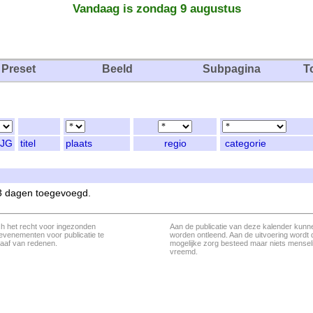
Vandaag is zondag 9 augustus
Preset
Beeld
Subpagina
T
JG
titel
plaats
regio
categorie
 3 dagen toegevoegd.
ch het recht voor ingezonden
Aan de publicatie van deze kalender kunn
evenementen voor publicatie te
worden ontleend. Aan de uitvoering wordt 
aaf van redenen.
mogelijke zorg besteed maar niets menseli
vreemd.