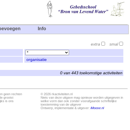
oevoegen
Info
extra
smal
organisatie
0 van 443 toekomstige activiteiten
en geen rechten
© 2026 rkactiviteiten.nl
de grootst
Niets van deze uitgave mag opnieuw worden uitgegeven in
jks is ons
welke vorm dan ook zonder voorafgaande schriftelijke
toestemming van de uitgever
Ontwerp, implementatie & uitgever:
iMoose.nl