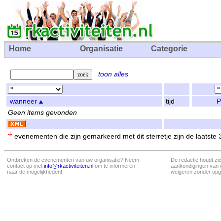
Home
Organisatie
Categorie
toon alles
wanneer
tijd
P
Geen items gevonden
evenementen die zijn gemarkeerd met dit sterretje zijn de laatste
Ontbreken de evenementen van uw organisatie? Neem
De redactie houdt zi
contact op met
info@rkactiviteiten.nl
om te informeren
aankondigingen van 
naar de mogelijkheden!
weigeren zonder opg