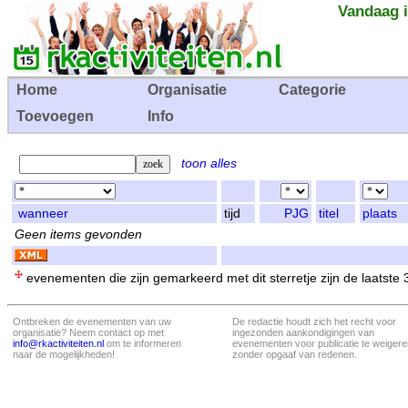
Vandaag i
Home
Organisatie
Categorie
Toevoegen
Info
toon alles
wanneer
tijd
PJG
titel
plaats
Geen items gevonden
evenementen die zijn gemarkeerd met dit sterretje zijn de laatste
Ontbreken de evenementen van uw
De redactie houdt zich het recht voor
organisatie? Neem contact op met
ingezonden aankondigingen van
info@rkactiviteiten.nl
om te informeren
evenementen voor publicatie te weigere
naar de mogelijkheden!
zonder opgaaf van redenen.