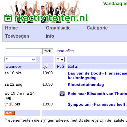
Vandaag is
Home
Organisatie
Categorie
Toevoegen
Info
toon alles
wanneer
tijd
PJG
titel
za 10 okt
10:00
Dag van de Dood - Franciscaa
bezinningsdag
za 22 aug
10:30
Kloostertuinendag
wo 19 t/m ma 24
Reis naar Elisabeth van Thuri
aug
vr 16 okt
13:00
Symposium - Franciscus leeft
evenementen die zijn gemarkeerd met dit sterretje zijn de laatste