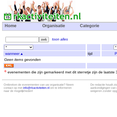
Home
Organisatie
Categorie
toon alles
wanneer
tijd
P
Geen items gevonden
evenementen die zijn gemarkeerd met dit sterretje zijn de laatste
Ontbreken de evenementen van uw organisatie? Neem
De redactie houdt zi
contact op met
info@rkactiviteiten.nl
om te informeren
aankondigingen van 
naar de mogelijkheden!
weigeren zonder opg