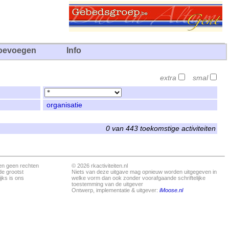
oevoegen
Info
extra
smal
organisatie
0 van 443 toekomstige activiteiten
en geen rechten
© 2026 rkactiviteiten.nl
de grootst
Niets van deze uitgave mag opnieuw worden uitgegeven in
jks is ons
welke vorm dan ook zonder voorafgaande schriftelijke
toestemming van de uitgever
Ontwerp, implementatie & uitgever:
iMoose.nl