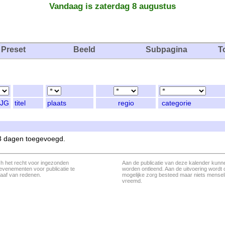
Vandaag is zaterdag 8 augustus
Preset
Beeld
Subpagina
T
JG
titel
plaats
regio
categorie
 3 dagen toegevoegd.
ch het recht voor ingezonden
Aan de publicatie van deze kalender kunn
evenementen voor publicatie te
worden ontleend. Aan de uitvoering wordt 
aaf van redenen.
mogelijke zorg besteed maar niets menseli
vreemd.