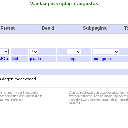
Vandaag is vrijdag 7 augustus
Preset
Beeld
Subpagina
T
JG
titel
plaats
regio
categorie
 3 dagen toegevoegd.
ch het recht voor ingezonden
Aan de publicatie van deze kalender kunn
evenementen voor publicatie te
worden ontleend. Aan de uitvoering wordt 
aaf van redenen.
mogelijke zorg besteed maar niets menseli
vreemd.