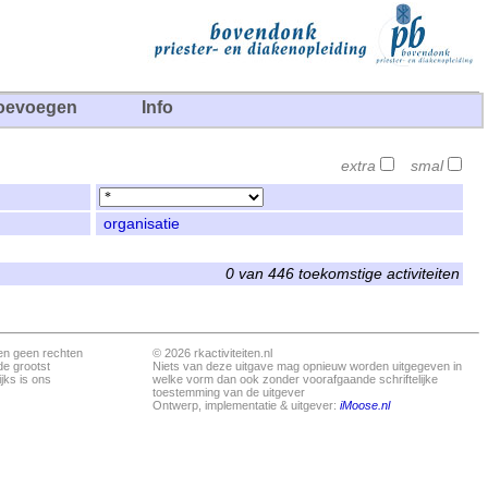
oevoegen
Info
extra
smal
organisatie
0 van 446 toekomstige activiteiten
en geen rechten
© 2026 rkactiviteiten.nl
de grootst
Niets van deze uitgave mag opnieuw worden uitgegeven in
jks is ons
welke vorm dan ook zonder voorafgaande schriftelijke
toestemming van de uitgever
Ontwerp, implementatie & uitgever:
iMoose.nl