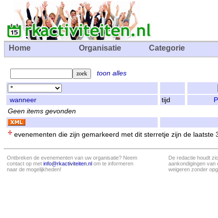
Home
Organisatie
Categorie
toon alles
wanneer
tijd
P
Geen items gevonden
evenementen die zijn gemarkeerd met dit sterretje zijn de laatste
Ontbreken de evenementen van uw organisatie? Neem
De redactie houdt zi
contact op met
info@rkactiviteiten.nl
om te informeren
aankondigingen van 
naar de mogelijkheden!
weigeren zonder opg