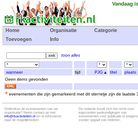
Vandaag is
Home
Organisatie
Categorie
Toevoegen
Info
toon alles
wanneer
tijd
PJG
titel
plaats
Geen items gevonden
evenementen die zijn gemarkeerd met dit sterretje zijn de laatste
Ontbreken de evenementen van uw
De redactie houdt zich het recht voor
organisatie? Neem contact op met
ingezonden aankondigingen van
info@rkactiviteiten.nl
om te informeren
evenementen voor publicatie te weigere
naar de mogelijkheden!
zonder opgaaf van redenen.