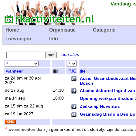
Vandaag is
Home
Organisatie
Categorie
Toevoegen
Info
toon alles
wanneer
tijd
PJG
titel
za 24 t/m vr 30 apr
Assisi Gezinsbedevaart B
2027
Bosch
do 27 aug
14:30
Afscheidsborrel Ingrid van
ma 14 sep
16:00
Opening werkjaar Bisdom
za 15 t/m za 22 aug
Zeilkamp Noventus
za 19 jun 2027
Gezinsdag Bisdom Den Bo
evenementen die zijn gemarkeerd met dit sterretje zijn de laatste