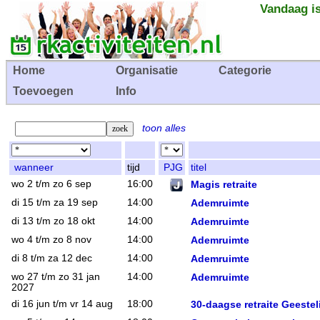
Vandaag is
Home
Organisatie
Categorie
Toevoegen
Info
toon alles
wanneer
tijd
PJG
titel
wo 2 t/m zo 6 sep
16:00
Magis retraite
di 15 t/m za 19 sep
14:00
Ademruimte
di 13 t/m zo 18 okt
14:00
Ademruimte
wo 4 t/m zo 8 nov
14:00
Ademruimte
di 8 t/m za 12 dec
14:00
Ademruimte
wo 27 t/m zo 31 jan
14:00
Ademruimte
2027
di 16 jun t/m vr 14 aug
18:00
30-daagse retraite Geeste