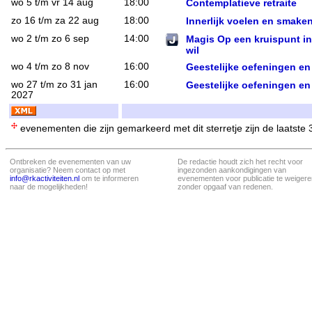
wo 5 t/m vr 14 aug
18:00
Contemplatieve retraite
zo 16 t/m za 22 aug
18:00
Innerlijk voelen en smaken 
wo 2 t/m zo 6 sep
14:00
Magis Op een kruispunt in
wil
wo 4 t/m zo 8 nov
16:00
Geestelijke oefeningen en
wo 27 t/m zo 31 jan
16:00
Geestelijke oefeningen en
2027
evenementen die zijn gemarkeerd met dit sterretje zijn de laatste
Ontbreken de evenementen van uw
De redactie houdt zich het recht voor
organisatie? Neem contact op met
ingezonden aankondigingen van
info@rkactiviteiten.nl
om te informeren
evenementen voor publicatie te weigere
naar de mogelijkheden!
zonder opgaaf van redenen.