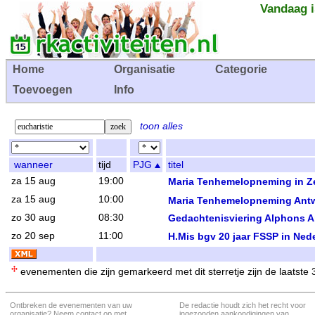
Vandaag i
Home
Organisatie
Categorie
Toevoegen
Info
toon alles
wanneer
tijd
PJG
titel
za 15 aug
19:00
Maria Tenhemelopneming in 
za 15 aug
10:00
Maria Tenhemelopneming Ant
zo 30 aug
08:30
Gedachtenisviering Alphons A
zo 20 sep
11:00
H.Mis bgv 20 jaar FSSP in Ned
evenementen die zijn gemarkeerd met dit sterretje zijn de laatste
Ontbreken de evenementen van uw
De redactie houdt zich het recht voor
organisatie? Neem contact op met
ingezonden aankondigingen van